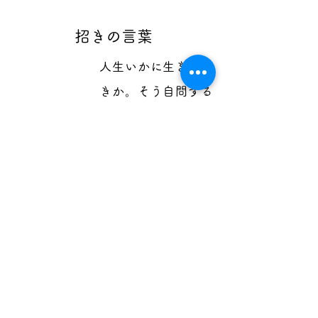
招きの言葉
人生いかに生きるべ
きか。そう自問する
人は少なくありませ
ん。でも、自分なり
の答えを見出し、最
善の計画を立てたつ
もりでも、見えない
力が働いているの
か、計画変更を余儀
なくされることも少
なくありません。そ